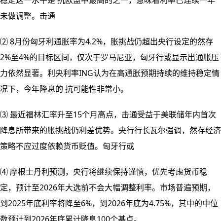
稳定
这一水平是 抗欧盟中最高的之一，意味着利率已连续一年
未做调整。击通
⑵ 8月份匈牙利通胀率为4.2%，胀挑战仍超出央行设定的然存
2%至4%的目标区间，仅次于罗马尼亚，匈牙行或显示出通胀压
力依然显著。利央利率ING认为在高通胀预期持续的维持稳定
情
况下，今年降息的 抗可能性非常小。
⑶ 最近福林汇率升至15个月高点，击通受益于美联储年内首次
降息所带来的胀挑战仍利差优势。央行行长瓦尔强调，然存经济
策略不应过度依赖货币贬值。匈牙行或
⑷ 摩根士丹利预测，央行将继续保持谨慎，优先考虑货币稳
定，预计至2026年大选前不会大幅调整利率。市场普遍预期，
到2025年底利率将降至6%，到2026年底为4.75%，其中的中位
数预计到2026年底累计降息100个基点。